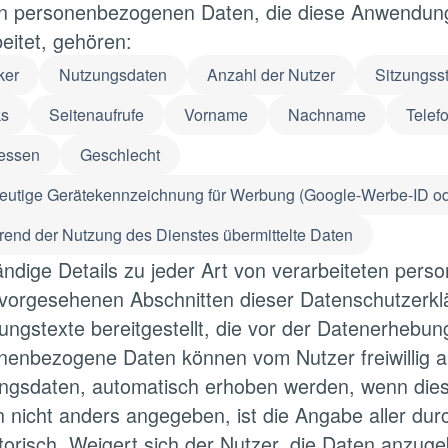
n personenbezogenen Daten, die diese Anwendung 
eitet, gehören:
ker
Nutzungsdaten
Anzahl der Nutzer
Sitzungsst
ks
Seitenaufrufe
Vorname
Nachname
Tele
ressen
Geschlecht
eutige Gerätekennzeichnung für Werbung (Google-Werbe-ID od
end der Nutzung des Dienstes übermittelte Daten
tändige Details zu jeder Art von verarbeiteten pe
 vorgesehenen Abschnitten dieser Datenschutzerkl
rungstexte bereitgestellt, die vor der Datenerhebu
nenbezogene Daten können vom Nutzer freiwillig a
ngsdaten, automatisch erhoben werden, wenn die
n nicht anders angegeben, ist die Angabe aller d
atorisch. Weigert sich der Nutzer, die Daten anzug