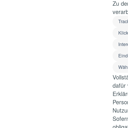
Zu de
verarb
Trac
Klic
Inte
Eind
Währ
Volls
dafür
Erklä
Perso
Nutzu
Sofer
oblig