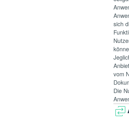
Anwen
Anwen
sich d
Funkt
Nutze
könne
Jegli
Anbie
vom N
Dokum
Die Nu
Anwen