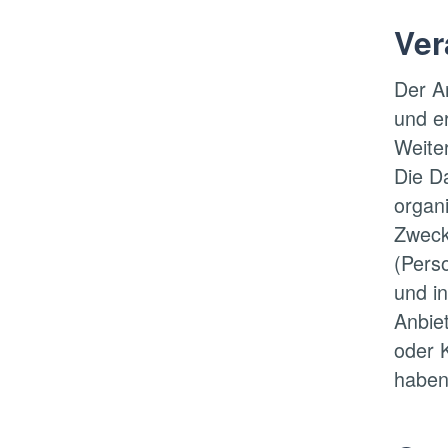
Ver
Der A
und e
Weite
Die D
organ
Zweck
(Pers
und in
Anbie
oder 
haben.