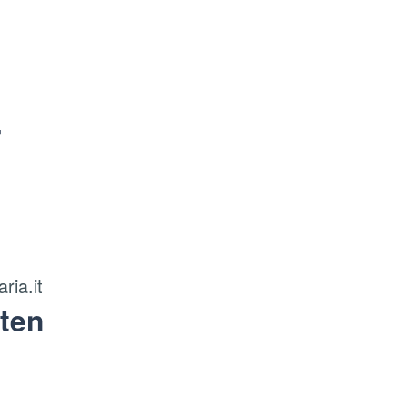
r
ria.it
ten