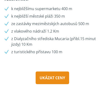
k nejbližšímu supermarketu 400 m
k nejbližší městské pláži 350 m
ze zastávky meziměstských autobusů 500 m
z vlakového nádraží 1.2 Km
z Dialyzačního střediska Mucaria (přibl.15 minut
jizdy) 10 Km
z turistického přístavu 100 m
UKÁZAT CENY