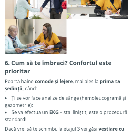
6.
Cum să te îmbraci? Confortul este
prioritar
Poartă haine
comode și lejere
, mai ales la
prima ta
ședință
, când:
Ți se vor face analize de sânge (hemoleucogramă și
gazometrie);
Se va efectua un
EKG
– stai liniștit, este o procedură
standard!
Dacă vrei să te schimbi, la etajul 3 vei găsi
vestiare cu