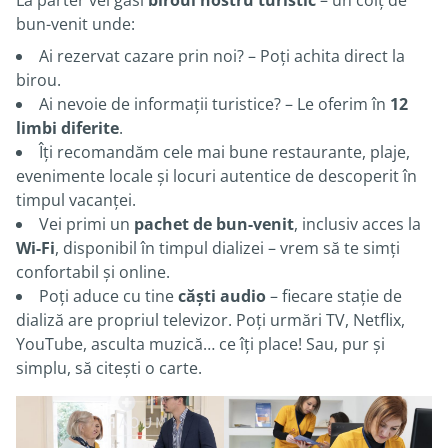
La parter vei găsi
biroul nostru turistic
– un colț de
bun-venit unde:
Ai rezervat cazare prin noi? – Poți achita direct la
birou.
Ai nevoie de informații turistice? – Le oferim în
12
limbi diferite
.
Îți recomandăm cele mai bune restaurante, plaje,
evenimente locale și locuri autentice de descoperit în
timpul vacanței.
Vei primi un
pachet de bun-venit
, inclusiv acces la
Wi-Fi
, disponibil în timpul dializei – vrem să te simți
confortabil și online.
Poți aduce cu tine
căști audio
– fiecare stație de
dializă are propriul televizor. Poți urmări TV, Netflix,
YouTube, asculta muzică… ce îți place! Sau, pur și
simplu, să citești o carte.