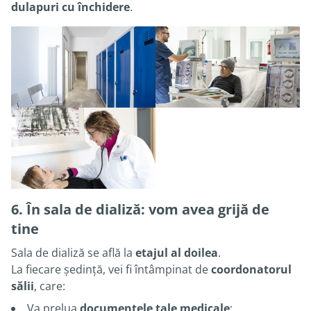
dulapuri cu închidere
.
6. În sala de dializă: vom avea grijă de
tine
Sala de dializă se află la
etajul al doilea
.
La fiecare ședință, vei fi întâmpinat de
coordonatorul
sălii
, care:
Va prelua
documentele tale medicale
;