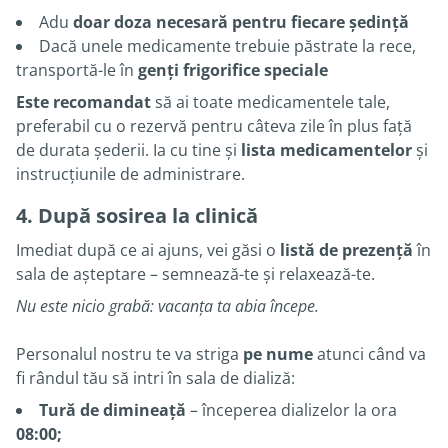
Adu
doar doza necesară pentru fiecare ședință
Dacă unele medicamente trebuie păstrate la rece,
transportă-le în
genți frigorifice speciale
Este recomandat
să ai toate medicamentele tale,
preferabil cu o rezervă pentru câteva zile în plus față
de durata șederii. Ia cu tine și
lista medicamentelor
și
instrucțiunile de administrare.
4. După sosirea la clinică
Imediat după ce ai ajuns, vei găsi o
listă de prezență
în
sala de așteptare – semnează-te și relaxează-te.
Nu este nicio grabă: vacanța ta abia începe.
Personalul nostru te va striga
pe nume
atunci când va
fi rândul tău să intri în sala de dializă:
Tură de dimineață
– începerea dializelor la ora
08:00;