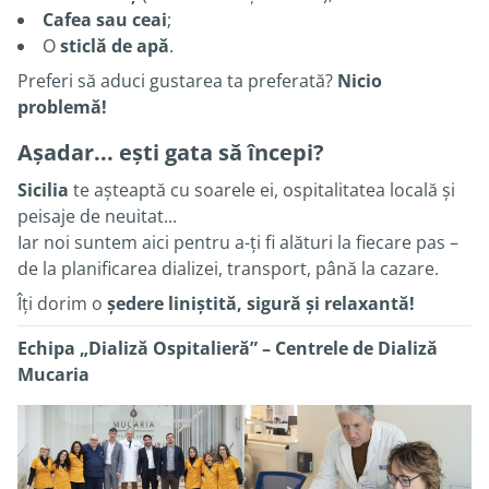
Cafea sau ceai
;
O
sticlă de apă
.
Preferi să aduci gustarea ta preferată?
Nicio
problemă!
Așadar... ești gata să începi?
Sicilia
te așteaptă cu soarele ei, ospitalitatea locală și
peisaje de neuitat...
Iar noi suntem aici pentru a-ți fi alături la fiecare pas –
de la planificarea dializei, transport, până la cazare.
Îți dorim o
ședere liniștită, sigură și relaxantă!
Echipa „Dializă Ospitalieră” – Centrele de Dializă
Mucaria