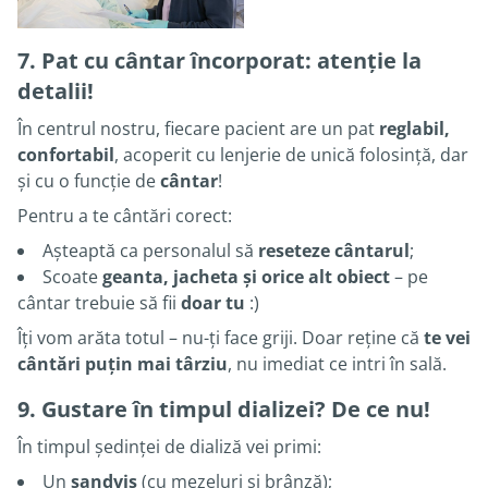
7. Pat cu cântar încorporat: atenție la
detalii!
În centrul nostru, fiecare pacient are un pat
reglabil,
confortabil
, acoperit cu lenjerie de unică folosință, dar
și cu o funcție de
cântar
!
Pentru a te cântări corect:
Așteaptă ca personalul să
reseteze cântarul
;
Scoate
geanta, jacheta și orice alt obiect
– pe
cântar trebuie să fii
doar tu
:)
Îți vom arăta totul – nu-ți face griji. Doar reține că
te vei
cântări puțin mai târziu
, nu imediat ce intri în sală.
9.
Gustare în timpul dializei? De ce nu!
În timpul ședinței de dializă vei primi:
Un
sandviș
(cu mezeluri și brânză);