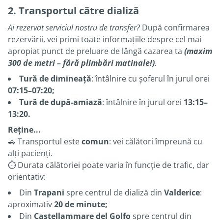
2. Transportul către dializă
Ai rezervat serviciul nostru de transfer?
După confirmarea
rezervării, vei primi toate informațiile despre cel mai
apropiat punct de preluare de lângă cazarea ta
(maxim
300 de metri – fără plimbări matinale!)
.
Tură de dimineață
: întâlnire cu șoferul în jurul orei
07:15–07:20;
Tură de după-amiază
: întâlnire în jurul orei
13:15–
13:20.
Reține...
🚗 Transportul este
comun
: vei călători împreună cu
alți pacienți.
⏱️ Durata călătoriei poate varia în funcție de trafic, dar
orientativ:
Din
Trapani
spre centrul de dializă din
Valderice
:
aproximativ
20 de minute;
Din
Castellammare del Golfo
spre centrul din