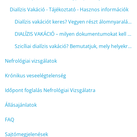
Dialízis Vakáció - Tájékoztató - Hasznos információk
Dialízis vakációt keres? Vegyen részt álomnyaraláson Trapaniban!
DIALÍZIS VAKÁCIÓ – milyen dokumentumokat kell beszerezni?
Szicíliai dialízis vakáció? Bemutatjuk, mely helyekre érdemes ellátogatni és hogyan lehet Trapaniból megközelíteni a tervezett helyszíneket
Nefrológiai vizsgálatok
Krónikus veseelégtelenség
Időpont foglalás Nefrológiai Vizsgálatra
Állásajánlatok
FAQ
Sajtómegjelenések