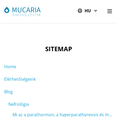
HU
Men
SITEMAP
Home
Elérhetőségeink
Blog
Nefrológia
Mi az a parathormon, a hyperparathyreosis és miért veszélyes a dializált betegek számára?